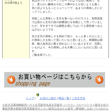
実はホワイトグレープフルーツのような白い果肉で、甘
大分県T様より
く、柔らかい酸味がそれこそ爽やかとか言いようも無く、
見た目よりももっとジューシーで、あまりの美味しさにビ
ックリしました。
何故こんな美味しい文旦を食べないのだろうと。別府温泉
では昔から文旦の皮の砂糖漬けを名物として売っていまし
たが、甘すぎて今では郷愁を感じてはいても普段食べる人
は少ないようです。
生の文旦の美味しさを初めて知り、もっと多くの人にもこ
の美味しさを知って貰いたいなと思いました。柑橘類は国
産、輸入改良品と数え切れないくらいありますが、目新し
いものより、今の美味しさを大事にしたいものだと思いま
す。
ご馳走様でした。
トップ
|
お店のご紹介
|
商品一覧
|
ご注文方法
土佐文旦露地物販売
ハウス文旦販売
水晶文旦販売（ハウス）
フルーツトマト販売
土佐小
夏販売
豊水梨販売
新高梨販売
ポンカン販売
山北みかん販売（露地物）
山北ハウスみかん