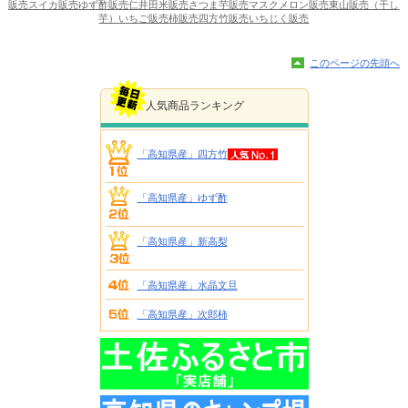
販売
スイカ販売
ゆず酢販売
仁井田米販売
さつま芋販売
マスクメロン販売
東山販売（干し
芋）
いちご販売
柿販売
四方竹販売
いちじく販売
このページの先頭へ
人気商品ランキング
「高知県産」四方竹
「高知県産」ゆず酢
「高知県産」新高梨
「高知県産」水晶文旦
「高知県産」次郎柿