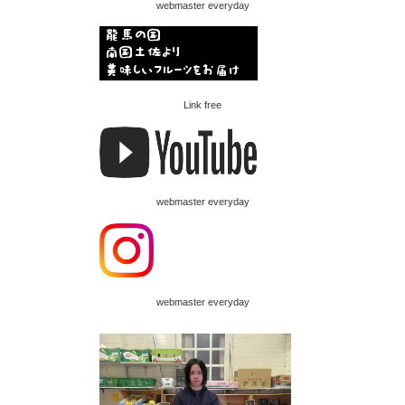
webmaster everyday
Link free
webmaster everyday
webmaster everyday