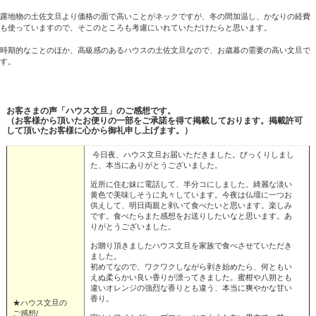
露地物の土佐文旦より価格の面で高いことがネックですが、冬の間加温し、かなりの経費
も使っていますので、そこのところも考慮にいれていただけたらと思います。
時期的なことのほか、高級感のあるハウスの土佐文旦なので、お歳暮の需要の高い文旦で
す。
お客さまの声「ハウス文旦」のご感想です。
（お客様から頂いたお便りの一部をご承諾を得て掲載しております。掲載許可
して頂いたお客様に心から御礼申し上げます。）
今日夜、ハウス文旦お届いただきました。びっくりしまし
た、本当にありがとうございました。
近所に住む妹に電話して、半分コにしました。綺麗な淡い
黄色で美味しそうに丸々しています。今夜は仏壇に一つお
供えして、明日両親と剥いて食べたいと思います。楽しみ
です。食べたらまた感想をお送りしたいなと思います。あ
りがとうございました。
お贈り頂きましたハウス文旦を家族で食べさせていただき
ました。
初めてなので、ワクワクしながら剥き始めたら、何ともい
えぬ柔らかい良い香りが漂ってきました。蜜柑や八朔とも
違いオレンジの強烈な香りとも違う、本当に爽やかな甘い
香り。
★ハウス文旦の
ご感想/