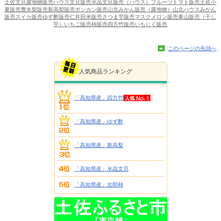
土佐文旦露地物販売
ハウス文旦販売
水晶文旦販売（ハウス）
フルーツトマト販売
土佐小
夏販売
豊水梨販売
新高梨販売
ポンカン販売
山北みかん販売（露地物）
山北ハウスみかん
販売
スイカ販売
ゆず酢販売
仁井田米販売
さつま芋販売
マスクメロン販売
東山販売（干し
芋）
いちご販売
柿販売
四方竹販売
いちじく販売
このページの先頭へ
人気商品ランキング
「高知県産」四方竹
「高知県産」ゆず酢
「高知県産」新高梨
「高知県産」水晶文旦
「高知県産」次郎柿