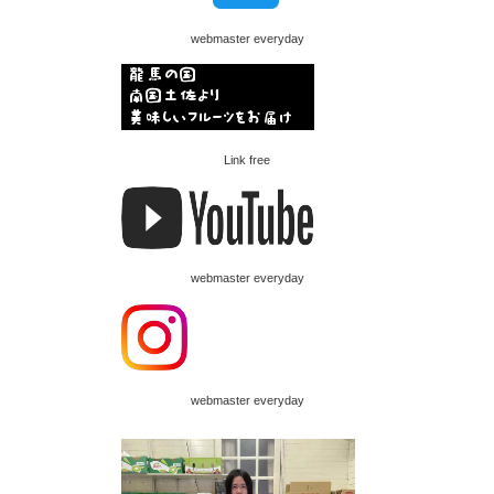
webmaster everyday
Link free
webmaster everyday
webmaster everyday