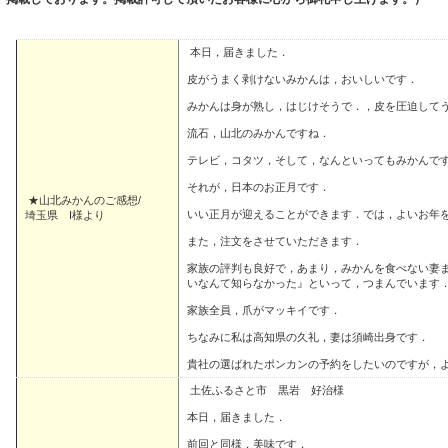
本日，届きました．
皮がうまく剥けないみかんは，おいしいです．
みかんは身が熟し，はじけそうで．，皮を圧迫して
流石，山北のみかんですね．
テレビ，コタツ，そして，なんといってもみかんで
それが，日本のお正月です．
★山北みかんのご感想/
いい正月が迎えることができます．では，よいお年
埼玉県 I様より
また，注文をさせていただきます．
家族の評判も良好で，あまり，みかんを食べない妻
いなんて知らなかった』といって，つまんでいます
家族全員，爪がマッキイです．
ちなみに私は高知県の久礼，妻は須崎出身です．
貴社の選ばれたポンカンの予約をしたいのですが，
土佐ふるさと市 黒岩 好治様
本日，届きました．
前回と同様，美味です．