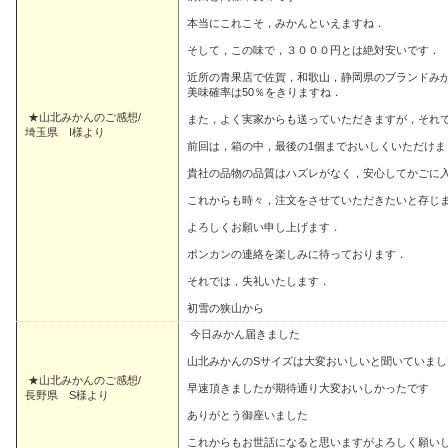
本当にこれこそ，みかんといえますね．
そして，この味で，３０００円とは絶対安いです．
近所の青果店で佐賀，和歌山，静岡県のブランドみ
美味確率は50％をきりますね．
★山北みかんのご感想/
また，よく実家からも送っていただきますが，それ
埼玉県 I様より
前回は，箱の中，最後の1個までおいしくいただけま
貴社の品物の品質はハズレがなく，安心してかごに
これからも時々，注文をさせていただきたいと存じ
よろしくお願い申し上げます．
ポンカンの連絡を楽しみに待っております．
それでは，失礼いたします．
初雪の狭山から
今日みかん届きました
山北みかんのSサイズは大変おいしいと聞いていま
★山北みかんのご感想/
早速頂きましたが期待通り大変おいしかったです
長野県 S様より
ありがとう御座いました
これからもお世話になると思いますがよろしく願い