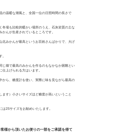
流の温暖な潮風と、全国一位の日照時間の長さで
く冬場も比較的暖かい場所のうえ、石灰岩質の土な
みかんが生産されているところです。
山北みかんが最高というお百姓さんばかりで、大げ
す。
同じ畑で最高のみかんを作るのもなかなか困難とい
に仕上げられる方はいます。
中から、糖度計を使い、実際に味を見ながら最高の
します）小さいサイズほど糖度が高いということ
には2Sサイズをお勧めいたします。
お客様から頂いたお便りの一部をご承諾を得て