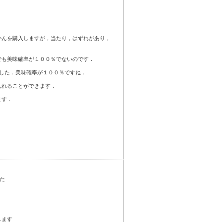
かんを購入しますが，当たり，はずれがあり，
でも美味確率が１００％でないのです．
した．美味確率が１００％ですね．
入れることができます．
ます．
した
します