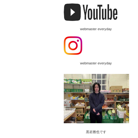
webmaster everyday
webmaster everyday
黒岩雅也です