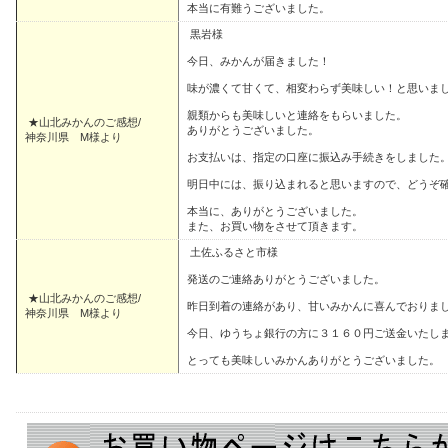
本当に有難うございました。
黒岩様
今日、みかんが届きました！
味が濃くて甘くて、相変わらず美味しい！と思いま
親類からも美味しいと連絡をもらいました。
★山北みかんのご感想/
ありがとうございました。
神奈川県 M様より
お支払いは、指定の口座に振込み手続きをしました
明日中には、振り込まれると思いますので、どうぞ
本当に、ありがとうございました。
また、お買い物をさせて頂きます。
土佐ふるさと市様
発送のご連絡ありがとうございました。
★山北みかんのご感想/
昨日到着の連絡があり、甘いみかんに喜んでおりま
神奈川県 M様より
今日、ゆうちょ銀行の方に３１６０円ご送金いたし
とっても美味しいみかんありがとうございました。