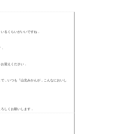
ういるくらいがいいですね．
す．
をお迎えください．
まで，いつも『山北みかんが，こんなにおいし
．
よろしくお願いします．