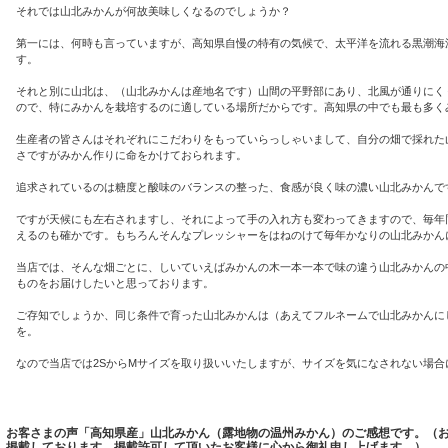
それでは山北みかんが何故美味しくなるのでしょうか？
第一には、何時も言っていますが、高知県自慢の特有の気候で、太平洋を流れる黒潮海
す。
それと別に山北は、（山北みかんは産地名です）山間の平野部にあり、北風が通りにく
ので、特にみかんを栽培するのに適している場所だからです。高知県の中でも最も多く
生産者の皆さんはそれぞれにこだわりをもっていらっしゃいまして、自分の畑で採れた
さですがみかん作りに命をかけておられます。
追求されているのは糖度と酸味のバランスの整った、食感が良く味の濃い山北みかんで
ですが天候にも左右されますし、それによって手の入れ方も変わってきますので、毎年
えるのも確かです。もちろんそんなプレッシャーをはねのけて毎年かなりの山北みかん
当店では、そんな畑ごとに、しいていえばみかんの木一本一本で味の違う山北みかんの
ものをお届けしたいと思っております。
ご存知でしょうか、同じ条件で育った山北みかんは（あえてフルネームで山北みかんに
を。
なので当店では2SからMサイズを取り扱いいたしますが、サイズを気になされない場合
お客さまの声「高知県産」山北みかん（露地物の温州みかん）のご感想です。（
掲載しております。掲載許可して頂いたお客様に心から御礼申し上げます。）