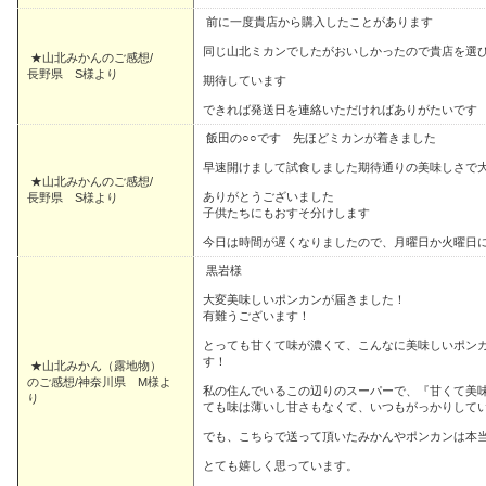
前に一度貴店から購入したことがあります
同じ山北ミカンでしたがおいしかったので貴店を選
★山北みかんのご感想/
長野県 S様より
期待しています
できれば発送日を連絡いただければありがたいです
飯田の○○です 先ほどミカンが着きました
早速開けまして試食しました期待通りの美味しさで
★山北みかんのご感想/
ありがとうございました
長野県 S様より
子供たちにもおすそ分けします
今日は時間が遅くなりましたので、月曜日か火曜日
黒岩様
大変美味しいポンカンが届きました！
有難うございます！
とっても甘くて味が濃くて、こんなに美味しいポン
す！
★山北みかん（露地物）
のご感想/神奈川県 M様よ
私の住んでいるこの辺りのスーパーで、『甘くて美
り
ても味は薄いし甘さもなくて、いつもがっかりして
でも、こちらで送って頂いたみかんやポンカンは本
とても嬉しく思っています。