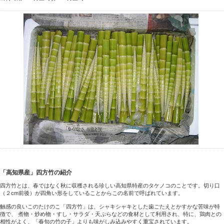
「高知県産」四方竹の紹介
四方竹とは、春ではなく秋に収穫される珍しい高知県特産のタケノコのことです。切り口
（２cm前後）が四角い形をしていることからこの名前で呼ばれています。
触感の良いこのたけのこ「四方竹」は、シャキシャキとした歯ごたえとかすかな苦味が特
徴で、 煮物・炒め物・すし・サラダ・天ぷらなどの食材として利用され、特に、鶏肉との
相性がよく、「春旬の竹の子」よりも味がしみ込みやすく重宝されています。