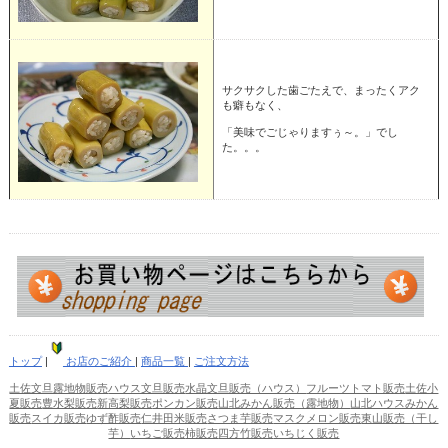
サクサクした歯ごたえで、まったくアク
も癖もなく、
「美味でごじゃりますぅ～。」でし
た。。。
トップ
|
お店のご紹介
|
商品一覧
|
ご注文方法
土佐文旦露地物販売
ハウス文旦販売
水晶文旦販売（ハウス）
フルーツトマト販売
土佐小
夏販売
豊水梨販売
新高梨販売
ポンカン販売
山北みかん販売（露地物）
山北ハウスみかん
販売
スイカ販売
ゆず酢販売
仁井田米販売
さつま芋販売
マスクメロン販売
東山販売（干し
芋）
いちご販売
柿販売
四方竹販売
いちじく販売